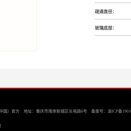
疏通直径：
玻璃底部：
中国）官方 地址：重庆市南岸新城区长电路6号 备案号：
渝ICP备1901
号