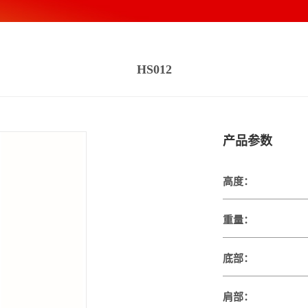
HS012
产品参数
高度：
重量：
底部：
肩部：