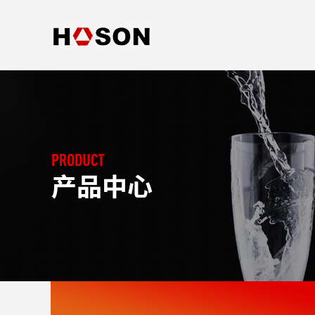
首页
公司概况
发展历程