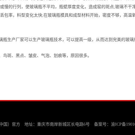
快或慢的行列，使玻璃瓶不平均，瓶壁厚度变化，造成窑的斑点;玻璃不干
，丢包率，料型变化太快;在玻璃瓶模具和成型材料开始，密度不够，高温
瓶生产厂家可以生产玻璃瓶技术，可以提高一级，从而达到完美的玻璃
鸟斑、黑点、皱皮、气泡、划痕等，原因很多。
中国）官方 地址：重庆市南岸新城区长电路6号 备案号：
渝ICP备1901