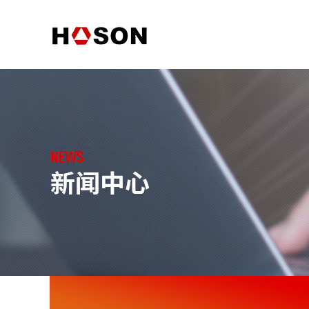
首页
公司概况
发展历程