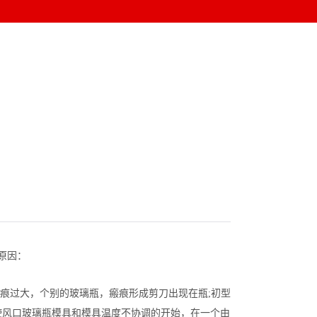
原因：
痕过大，个别的玻璃瓶，瘢痕形成剪刀出现在瓶;初型
使风口玻璃瓶模具和模具温度不协调的开始，在一个由