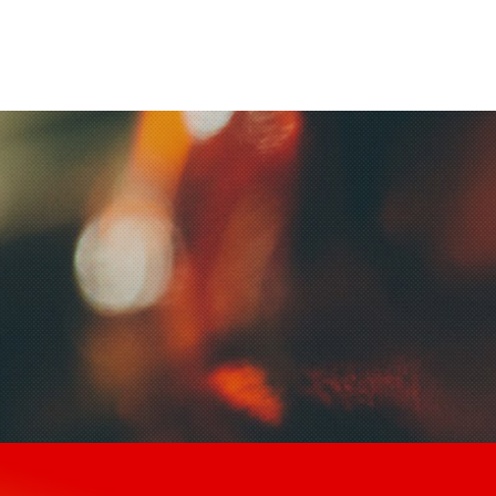
产品中心
合作案例
新闻中心
加入我们